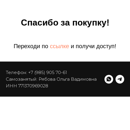
Спасибо за покупку!
Переходи по
ссылке
и получи доступ!
Телефон: +7 (985) 905 70-61
Самозанятый: Рябова Ольга Вадимовна
ИНН 771370969028